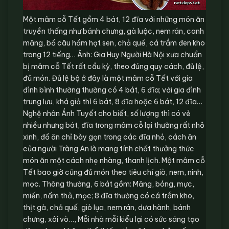
Một mâm cỗ Tết gồm 4 bát, 12 đĩa với những món ăn
truyền thống như bánh chưng, gà luộc, nem rán, canh
măng, bồ câu hầm hạt sen, chả quế, cá trắm đen kho
trong 12 tiếng… Ảnh: Gia Huy Người Hà Nội xưa chuẩn
bị mâm cỗ Tết rất cầu kỳ, theo đúng quy cách, đủ lệ,
đủ món. Đủ lệ bộ ở đây là một mâm cỗ Tết với gia
đình bình thường thường có 4 bát, 6 đĩa; với gia đình
trung lưu, khá giả thì 6 bát, 8 đĩa hoặc 6 bát, 12 đĩa…
Nghệ nhân Ánh Tuyết cho biết, số lượng thì có vẻ
nhiều nhưng bát, đĩa trong mâm cỗ lại thường rất nhỏ
xinh, đồ ăn chỉ bày gọn trong các đĩa nhỏ, cách ăn
của người Tràng An là mang tính chất thưởng thức
món ăn một cách nhẹ nhàng, thanh lịch. Một mâm cỗ
Tết bao giờ cũng đủ món theo tiêu chí giò, nem, ninh,
mọc. Thông thường, 6 bát gồm: Măng, bóng, mực,
miến, nấm thả, mọc; 8 đĩa thường có cá trắm kho,
thịt gà, chả quế, giò lụa, nem rán, dưa hành, bánh
chưng, xôi vò…, Mỗi nhà mỗi kiểu lại có sức sáng tạo