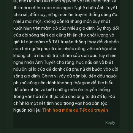
lễ, nhất là khâu lựa chọn nguyên vật liệu phải thật kỹ
thì mới ra được các món ngon. Nghệ nhân Ánh Tuyết
chia sẻ, đến nay, nững món ăn truyền thống cũng đã
nhiều mai một, không còn là những món duy nhất
xuất hiện trên mâm cỗ của nhiều gia đình. Sự thay đổi
của đời sống hiện đại cũng khiến cho chất lượng và
giá trị của mâm cỗ Tết truyền thống thay đổi đi phần
nào bởi người phụ nữ còn nhiều công việc xã hội chứ
không chỉ ở nhà nội trợ, chăm sóc con cái. Tuy nhiên,
nghệ nhân Ánh Tuyết cho rằng, học nấu ăn và biết
nấu ăn lại là của để dành của phụ nữ khi bước vào đời
sống gia đình. Chính vì vậy dù bận bịu đến đâu người
phụ nữ cũng nên dành khoảng thời gian để tìm hiểu,
để cảm nhận và biết những món ăn truyền thống
trong văn hóa ẩm thực của cha ông ta đã để lại. Đó
chính là một nét tinh hoa trong văn hóa dân tộc.
Nguồn tài liệu:
Tinh hoa mâm cỗ Tết cổ truyền
Reply