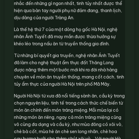
nhắc đến những gì ngon nhất, tinh túy nhất được thể
hiện qua bàn tay người phụ nữ đảm đang, thanh lịch,
dịu dàng của người Tràng An.
Là thế hệ thứ 7 của một dòng họ gốc Hà Nội, nghệ
nhân Ánh Tuyết đã may mắn được thừa hưởng sự
khéo léo trong nấu ăn từ truyền thống gia đình.
Từ những bí quyết gia truyền, nghệ nhân Ánh Tuyết
đã làm cho nghệ thuật ẩm thực đất Thăng Long
được nâng thêm một bước mới khi ra đời nhà hàng
chuyên về món ăn truyền thống, mang cốt cách, tinh
túy ẩm thực của người Hà Nội trên phố Mã Mây.
Người Hà Nội từ xưa đã nổi tiếng sành ăn, cầu kỳ trong
chọn nguyên liệu, tinh tế trong cách thức chế biến từ
món ăn chính đến món tráng miệng. Mỗi mùa lại có
những món ăn riêng, ngay cả món tráng miệng cũng
vô cùng đa dạng và cầu kỳ, như mùa đông có xôi vò,
chè bà cốt, mùa hè ăn chè sen long nhãn, chè hoa
cau hương bưởi cho thêm chút xôi vò… Với người Hà