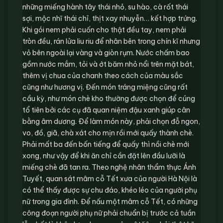
những miếng hành tây thái nhỏ, su hào, cà rốt thái
sợi, mộc nhĩ thái chỉ, thịt xay nhuyễn… kết hợp trứng.
Khi gói nem phải cuốn cho thật đều tay, nem phải
tròn đều, rán lửa liu riu để nhân bên trong chín kĩ nhưng
vỏ bên ngoài lại vàng và giòn rụm. Nước chấm bao
gồm nước mắm, tỏi và ớt băm nhỏ nổi trên mặt bát,
thêm vị chua của chanh theo cách của màu sắc
cũng như hương vị. Đến món tráng miệng cũng rất
cầu kỳ, như món chè kho thường được chọn để cúng
tổ tiên bởi các cụ đã quan niệm đậu xanh giúp cân
bằng âm dương. Ðể làm món này, phải chọn đỗ ngon,
vo, đồ, giã, chà xát cho mịn rồi mới quấy thành chè.
Phải mất ba đến bốn tiếng để quấy thì nồi chè mới
xong, như vậy để khi ăn chỉ cần đặt lên đầu lưỡi là
miếng chè đã tan ra. Theo nghệ nhân thẩm thực Ánh
Tuyết, quan sát mâm cỗ Tết xưa của người Hà Nội là
có thể thấy được sự chu đáo, khéo léo của người phụ
nữ trong gia đình. Để nấu một mâm cỗ Tết, có những
công đoạn người phụ nữ phải chuẩn bị trước cả tuần