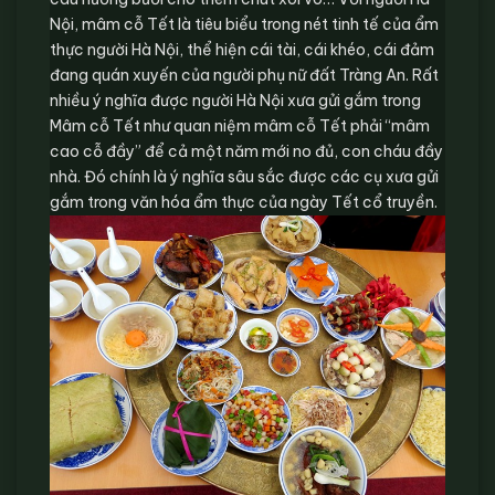
Nội, mâm cỗ Tết là tiêu biểu trong nét tinh tế của ẩm
thực người Hà Nội, thể hiện cái tài, cái khéo, cái đảm
đang quán xuyến của người phụ nữ đất Tràng An. Rất
nhiều ý nghĩa được người Hà Nội xưa gửi gắm trong
Mâm cỗ Tết như quan niệm mâm cỗ Tết phải “mâm
cao cỗ đầy” để cả một năm mới no đủ, con cháu đầy
nhà. Đó chính là ý nghĩa sâu sắc được các cụ xưa gửi
gắm trong văn hóa ẩm thực của ngày Tết cổ truyền.