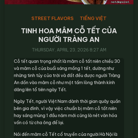
STREET FLAVORS
TIẾNG VIỆT
TINH HOA MÂM CỖ TẾT CỦA
NGƯỜI TRÀNG AN
THURSDAY, APRIL 23, 2026 8:27 AM
Cỗ tết quan trọng nhất là mâm cỗ tất niên chiều 30
và mâm cỗ của buổi sáng mồng 1 tết, dường như
những tinh túy của trời và đất đều được người Tràng
An dồn vào mâm cỗ như một tấm lòng thành kính
dâng lên tổ tiên ngày Tết.
Ngày Tết, người Việt Nam dành thời gian quây quần
bên gia đình, vì vậy việc chuẩn bị mâm cỗ tất niên
hay sáng mùng 1 đầu năm mới cũng là nét văn hóa
vốn có từ cha ông để lại.
Nói đến mâm cỗ Tết cổ truyền của người Hà Nội là