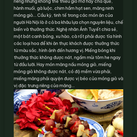
riêng nhưng không thể thiếu giò mỡ hay chả quế,
hành muối, gà luộc, chim hầm hạt sen, măng ninh
móng giò… Cầu kỳ, tinh tế trong các món ăn của
người Hà Nội là ở cả ba khâu lựa chọn nguyên liệu, chế
biến và thưởng thức. Nghệ nhân Ánh Tuyết chia sẻ,
một bát canh bóng, xu hào, cà rốt phải được tỉa hình
các loại hoa để khi ăn thực khách được thưởng thức
từ màu sắc, hình ảnh đến hương vị. Miếng bóng khi
thưởng thức không được nát, ngấm mùi tôm he ngay
từ đầu lưỡi. Hay món măng nấu móng giò, miếng
móng giò không được nát, có độ mềm vừa phải,
miếng măng phải quyện được vị béo của móng giò và
vị đặc trưng riêng của măng…