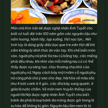
Món chả Kim tiền kê được nghệ nhân Ánh Tuyết cho
biết có tuổi đời trên 100 năm gồm các nguyên liệu như
nấm hương, hành tây, lạp xưởng, thịt nạc lợn… Nét
tinh túy là dùng giấy điều bọc que tre xiên thịt để khi
cầm không bị dính thức ăn vào tay.
Khi chế biến món
xào, người phụ nữ phải tỉa rau củ bằng tay, các miếng
phải đều nhau, khi nhìn vào mỗi miếng rau củ có thể
thấy được sự sáng tạo, chịu thương chịu khó của
người phụ nữ. Ngay cách bày một mâm cỗ người phụ
nữ cũng phải chú ý sao cho đẹp, hài hòa về màu sắc
như 4 bát canh ở 4 góc, các đĩa bày xung quanh, ở
giữa là nước chấm. Về món nem truyền thống của
người Hà Nội được nghệ nhân Ánh Tuyết cho biết,
bánh đa phải là loại bánh đa mỏng được gói trong lá
su hào để không bị giòn. Nguyên liệu làm nem là từ