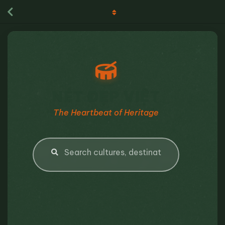
NÉT ĐẸP VIỆT
The Heartbeat of Heritage