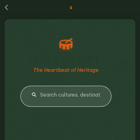
NÉT ĐẸP VIỆT
The Heartbeat of Heritage