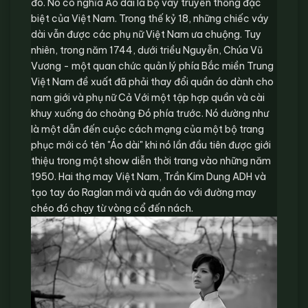
đó. Nó có nghĩa Áo dài là bộ váy truyền thống đặc
biệt của Việt Nam. Trong thế kỷ 18, những chiếc váy
dài vẫn được các phụ nữ Việt Nam ưa chuộng. Tuy
nhiên, trong năm 1744, dưới triều Nguyễn, Chúa Vũ
Vương - một quan chức quản lý phía Bắc miền Trung
Việt Nam đề xuất đã phải thay đổi quần áo dành cho
nam giới và phụ nữ Cả Với một tập hợp quần và cài
khuy xuống áo choàng Đó phía trước. Nó dường như
là một dẫn đến cuộc cách mạng của một bộ trang
phục mới có tên "Áo dài" khi nó lần đầu tiên được giới
thiệu trong một show diễn thời trang vào những năm
1950. Hai thợ may Việt Nam, Trần Kim Dung ADH và
tạo tay áo Raglan mới và quần áo với đường may
chéo đó chạy từ vòng cổ đến nách.