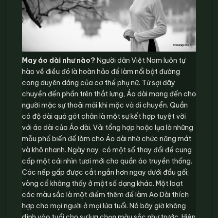
May áo dài như nào?
Người dân Việt Nam luôn tự
hào về điều đó là hoàn hảo để làm nổi bật đường
cong duyên dáng của cơ thể phụ nữ. Từ sợi dây
chuyền đến phần trên thắt lưng, Áo dài mang đến cho
người mặc sự thoải mái khi mặc và di chuyển. Quần
có độ dài quá gót chân là một sự kết hợp tuyệt vời
với áo dài của Áo dài. Vải tổng hợp hoặc lụa là những
mẫu phổ biến để làm cho Áo dài nhờ chức năng mát
và khô nhanh. Ngày nay, có một số thay đổi để cung
cấp một cái nhìn tươi mới cho quần áo truyền thống.
Các nếp gấp được cắt ngắn hơn ngay dưới đầu gối;
vòng cổ không thấy ở một số dạng khác. Một loạt
các màu sắc là một điểm thêm để làm Ao Dài thích
hợp cho mọi người ở mọi lứa tuổi. Nó bây giờ không
dính vào tuổi cho sự lựa chọn màu sắc như trước. Hiện