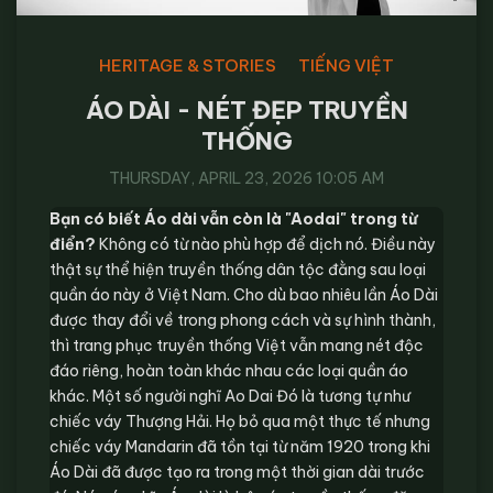
HERITAGE & STORIES
TIẾNG VIỆT
ÁO DÀI - NÉT ĐẸP TRUYỀN
THỐNG
THURSDAY, APRIL 23, 2026 10:05 AM
Bạn có biết Áo dài vẫn còn là "Aodai" trong từ
điển?
Không có từ nào phù hợp để dịch nó. Điều này
thật sự thể hiện truyền thống dân tộc đằng sau loại
quần áo này ở Việt Nam. Cho dù bao nhiêu lần Áo Dài
được thay đổi về trong phong cách và sự hình thành,
thì trang phục truyền thống Việt vẫn mang nét độc
đáo riêng, hoàn toàn khác nhau các loại quần áo
khác. Một số người nghĩ Ao Dai Đó là tương tự như
chiếc váy Thượng Hải. Họ bỏ qua một thực tế nhưng
chiếc váy Mandarin đã tồn tại từ năm 1920 trong khi
Áo Dài đã được tạo ra trong một thời gian dài trước