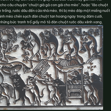
cho câu chuyện “chuột già gả con gái cho mèo”, hoặc “lão chuột
nh trống, rước dâu đến cửa nhà mèo, thì bị mèo đớp một miếng nuốt
ảnh mèo chén sạch đàn chuột tan hoang ngay trong đám cưới,
những bức tranh trổ giấy mô tả đàn chuột rước dâu xênh xang,