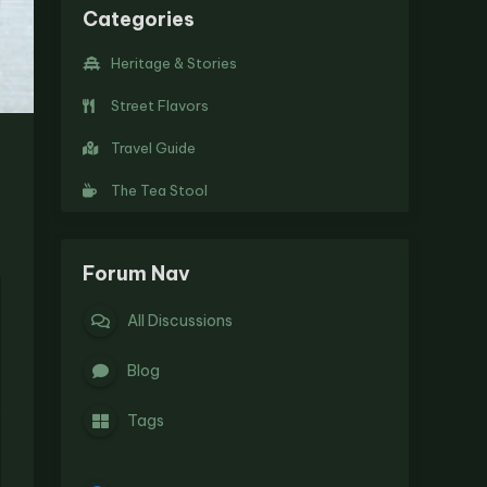
Categories
Heritage & Stories
Street Flavors
Travel Guide
The Tea Stool
Forum Nav
All Discussions
Blog
.
Tags