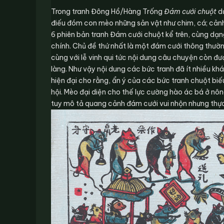
Trong tranh Đông Hồ/Hàng Trống
Đám cưới chuột
dư
điếu đóm con mèo những sản vật như chim, cá; cảnh 
6 phiên bản tranh Đám cưới chuột kể trên, cùng dạng
chính. Chủ đề thứ nhất là một đám cưới thông thường
cùng với lễ vinh qui tức nội dung câu chuyện còn 
làng. Như vậy nội dung các bức tranh đã ít nhiều kh
hiện đại cho rằng, ẩn ý của các bức tranh chuột bi
hội. Mèo đại diện cho thế lực cường hào ác bá ở nôn
tuy mô tả quang cảnh đám cưới vui nhộn nhưng thực t