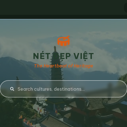
NÉT ĐẸP VIỆT
The Heartbeat of Heritage