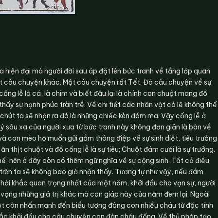
 hiện đại mà người đời sau áp đặt lên bức tranh về tầng lớp quan
một câu chuyện khác. Một câu chuyện rất Tết. Đó câu chuyện về sự
ng lễ là cá, là chim và biết đâu lại là chính con chuột mang đồ
thấy sự hạnh phúc tràn trề. Về chi tiết các nhân vật có lẽ không thể
 chút ta sẽ nhận ra đó là những chiếc kèn đám ma. Vậy cống lễ ở
 ý sâu xa của người xưa từ bức tranh này không đơn giản là bàn về
à con mèo họ muốn gửi gắm thông điệp về sự sinh diệt, tiêu trưởng
ăn thịt chuột và đồ cống lễ là sự tiêu; Chuột đám cưới là sự trưởng.
ế, nên ở đây còn có thêm ngữ nghĩa về sự cộng sinh. Tất cả điều
 trên ta sẽ không bao giờ nhận thấy. Tương tự như vậy, nếu đám
thời khắc quan trọng nhất của một năm, khởi đầu cho vạn sự, người
vọng những giá trị khác mà con giáp này của năm đem lại. Ngoài
uột còn nhấn mạnh đến biểu tượng đông con nhiều cháu từ đặc tính
 khắc khởi đầu cho câu chuyện con đàn cháu đống. Về thủ pháp tạo