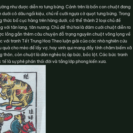
ờng như được diễn ra tưng bừng. Cảnh trên là bốn con chuột đang
dưới cô dâu ngồi kiệu, chú rể cưỡi ngựa cờ quạt tưng bừng. Trong
 thức bố cục hàng trên hàng dưới, có thể thành 2 loại chủ đề
 với tân lang, tân nương. Chủ đề thứ hai là đám cưới chuột diễn ra
được lồng gắn thêm câu chuyện đỗ trạng nguyên chuột võng lọng về
ác với tranh Tết Trung Hoa Theo luận giải của các nhà nghiên cứu
ếu quà cho mèo để lấy vợ, hay vinh qui mang đầy tính châm biếm xã
g thôn, còn chuột là dân nghèo bị áp bức, bóc lột. Các bức tranh
ế là sự phê phán thói đời và tầng lớp phong kiến xưa.