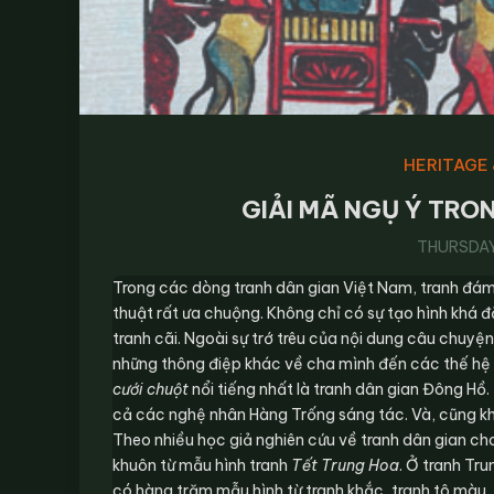
HERITAGE 
GIẢI MÃ NGỤ Ý TRO
THURSDAY,
Trong các dòng tranh dân gian Việt Nam, tranh đám
thuật rất ưa chuộng. Không chỉ có sự tạo hình khá
tranh cãi. Ngoài sự trớ trêu của nội dung câu chuyệ
những thông điệp khác về cha mình đến các thế hệ t
cưới chuột
nổi tiếng nhất là tranh dân gian Đông Hồ
cả các nghệ nhân Hàng Trống sáng tác. Và, cũng kh
Theo nhiều học giả nghiên cứu về tranh dân gian ch
khuôn từ mẫu hình tranh
Tết Trung Hoa
. Ở tranh Tr
có hàng trăm mẫu hình từ tranh khắc, tranh tô màu, t