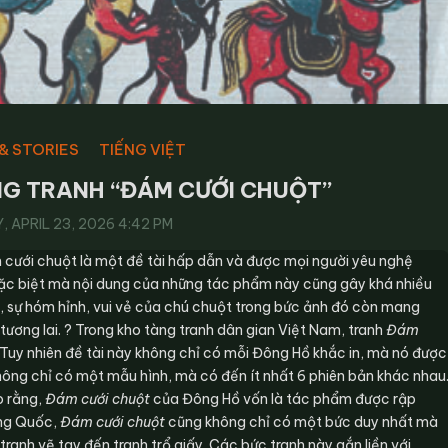
& STORIES
TIẾNG VIỆT
NG TRANH “ĐÁM CƯỚI CHUỘT”
 APRIL 23, 2026 4:42 PM
 cưới chuột là một đề tài hấp dẫn và được mọi người yêu nghệ
 đặc biệt mà nội dung của những tác phẩm này cũng gây khá nhiều
n, sự hóm hỉnh, vui vẻ của chú chuột trong bức ảnh đó còn mang
ương lai. ? Trong kho tàng tranh dân gian Việt Nam, tranh
Đám
. Tuy nhiên đề tài này không chỉ có mỗi Đông Hồ khắc in, mà nó được
ông chỉ có một mẫu hình, mà có đến ít nhất 6 phiên bản khác nhau
o rằng,
Đám cưới chuột
của Đông Hồ vốn là tác phẩm được rập
ung Quốc,
Đám cưới chuột
cũng không chỉ có một bức duy nhất mà
ranh vẽ tay đến tranh trổ giấy. Các bức tranh này gắn liền với