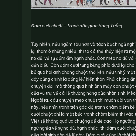
Đám cưới chuột - tranh dân gian Hàng Trống
Tuy nhiên, nếu ngẫm sâu hơn và tách bạch ngữ nghĩa
lại tham ô nhũng nhiễu, thì ta có thể thấy hiện ra 
no đủ, về sự đầm ấm hạnh phúc. Con mèo no đủ với cố
đến biếu. Còn đám cưới tưng bừng phía dưới lại cho 
bỏ qua hai anh chàng chuột thổi kèn, nếu tinh ý một
đây cũng chính là cống lễ/ hiến thân. Phải chăng ẩn
chuyện đời, mà thông qua hình ảnh mấy con chuột v
của vũ trụ; về cái lẽ thường hằng của nhân sinh. Mèo 
Ngoài ra, câu chuyện mèo chuột thì muôn đời vẫn th
này, nếu nhìn tranh trên góc độ tranh châm biếm kể
cưới chuột chỉ là một bức tranh châm biếm thì vào 
Việt sẽ không quá ưa chuộng để đề cao. Họ ngưỡng 
ngữ nghĩa về sự no đủ, hạnh phúc, thì đám cưới ch
của loài sinh đàn đẻ lũ này. Đám cưới cũng là thời