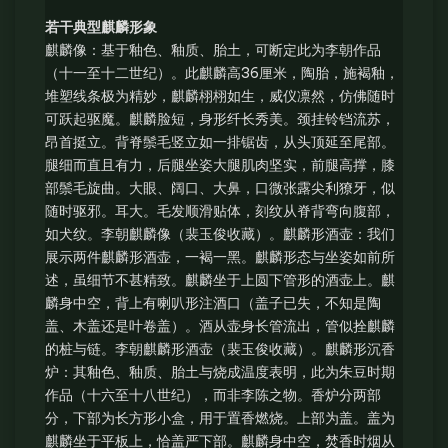
若干典型麒麟形象
麒麟像：基于釉色、釉质、胎土，可断定此为李朝作品
（十一至十二世纪）。此麒麟高36厘米，陶胎，施褐釉，
堆塑线条极为精妙，麒麟栩栩如生，威仪凛然，仿佛随时
可跃起驱魔。麒麟脸短，身形纤长秀美。颈挂铃铛流苏，
昂首挺立。背脊鬃毛竖立如一排锯齿，从头顶延至尾部。
腿细而直且有力，后腿坐姿大腿肌肉坚实，前腿高撑，膝
部鬃毛旋曲。大眼、阔口、大鼻，口微张露尖利獠牙，似
随时驱邪。耳大。毛发顺滑贴体，刻纹从脊背弯向腹部，
如犬纹。李朝麒麟像（裴玉俊收藏）。麒麟形酒壶：我们
展示两件麒麟形酒壶，一褐一黑。麒麟形态与坐姿如前所
述，虽细节不甚精致。麒麟坐于上圆下管形的酒壶上。麒
麟身中空，背上有喇叭形注酒口（盖子已失，不知是陶
盖、木盖还是叶卷盖）。酒从壶身长管流出，管似拴麒麟
的桩与链。李朝麒麟形酒壶（裴玉俊收藏）。麒麟形沉香
炉：其釉色、釉质、胎土与烧成温度表明，此为朱豆时期
作品（十六至十八世纪），而非李陈之物。香炉分两部
分，下部为长方形小盒，用于置香燃烧。上部为盖。盖为
麒麟坐于平板上，恰盖严下部。麒麟身中空，焚香时烟从