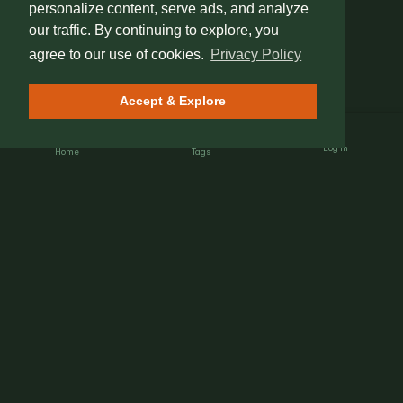
personalize content, serve ads, and analyze
our traffic. By continuing to explore, you
agree to our use of cookies.
Privacy Policy
Accept & Explore
Log In
Home
Tags
Nét Đẹp Việt
The Heartbeat of Heritage.
Connecting global travelers with authentic Vietnamese
street culture, hidden gems, and local insights.