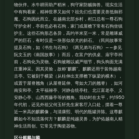
物伙伴。水牛耕田助产稻米，狗守家防贼御兽。现实生活
中有狗看家，精神世界又如何？祖先们也需要灵兽抵御邪
魔。石狗因此而立。在越南北部乡村，村口总有一尊石狗
守护全村，亭前也必有石狗，家门或屋檐下常有石狗坐镇
护主。这些石狗形态各异，高约半米至一米，常是雕琢威
严的巨石，有时仅是一块形似坐犬的斜石。（民间故事常
提及石狗，如《书生与石狗》《两兄弟与石狗》——参见
阮文玉的《南国故事》）而后，在富户的供桌、庙宇亭祠
前，石狗化为灵物。石狗被雕以威严细节，狗头狗面充满
庄重神采。因其灵验，故称“麒麟”。麒麟还用于装饰越南
古亭。它被刻于横梁（从柱伸出支撑檐下纵梁的横木），
或置于屋脊翘角（从屋脊延伸、弯如大刀的翘脊），如河
南安和亭、太平福禄亭、河静会统亭柱、北江富老亭、义
安静心亭、山西西藤亭等的翘角。我幼时在太平，约1950
年代初，还见外祖父何玉轩先生家客厅入口处，摆着一尊
近一米高的麒麟像，与清康熙、明代的瓶罐并陈。这尊麒
麟如今不知流落何方？麒麟是纯越灵兽，为护佑越南人精
神生活而创。它常见于陶瓷器物。
区分麒麟与麟