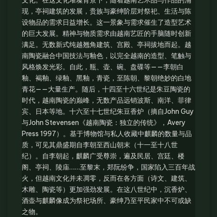
文化。在这文化璀璨背景下，随着越南艺术品与作品的涌
现，亭祠建筑的发展，贵族与豪绅阶层对祭祀、生活与陈
设物品的需求日益增长。这一景象与需求催生了造型艺术
的巨大发展。精神与物质需求由越南艺匠的手脑随时创新
满足。无数新式纯越翘角建筑、宫殿、亭祠拔地而起。越
南陶瓷融合中国技法与釉色，以完全越南的造型、笔触与
风格焕发光彩。自此，瓶、壶、碗、盘碟等——李朝白
釉、褐釉、绿釉、黑釉，青瓷，至陈朝、黎朝绝妙的白地
青花——大量生产。随后，十四至十六世纪是朱豆陶瓷的
时代，越南陶瓷的巅峰，无数产品远销波斯、南洋、菲律
宾、日本等地。十六至十七世纪朱豆香炉（摘自John Guy
与John Stevensen《越南陶瓷：独立的传统》，Avery
Press 1997）。基于博物馆与私人收藏中麒麟的数量与品
质，可见其鼎盛期自李朝至西山朝末（十一至十八世
纪）。自李朝起，麒麟广受尊崇，遍及民居、宫廷、楼
阁、亭祠、陵庙……至黎末，郑阮纷争，国家陷入三百年战
火，但越南文化并未凋零，反而在各方面（诗文、建筑、
木雕、陶瓷等）更加强劲发展。在这八世纪中，沉香炉、
酒壶与麒麟像成为祭祀场所、豪绅乃至平民家中不可或缺
之物。