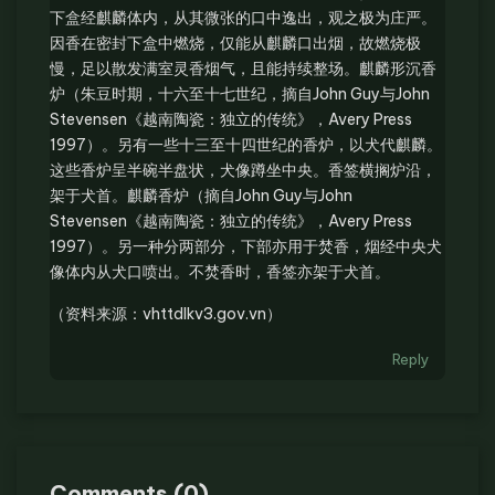
下盒经麒麟体内，从其微张的口中逸出，观之极为庄严。
因香在密封下盒中燃烧，仅能从麒麟口出烟，故燃烧极
慢，足以散发满室灵香烟气，且能持续整场。麒麟形沉香
炉（朱豆时期，十六至十七世纪，摘自John Guy与John
Stevensen《越南陶瓷：独立的传统》，Avery Press
1997）。另有一些十三至十四世纪的香炉，以犬代麒麟。
这些香炉呈半碗半盘状，犬像蹲坐中央。香签横搁炉沿，
架于犬首。麒麟香炉（摘自John Guy与John
Stevensen《越南陶瓷：独立的传统》，Avery Press
1997）。另一种分两部分，下部亦用于焚香，烟经中央犬
像体内从犬口喷出。不焚香时，香签亦架于犬首。
（资料来源：vhttdlkv3.gov.vn）
Reply
Comments
(
0
)