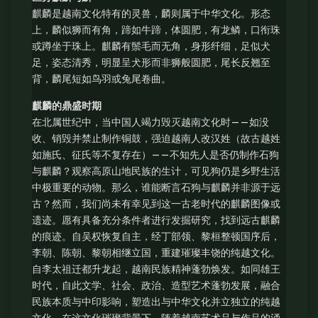
麒麟是越南文化特有的灵兽，麟则属于中华文化。形态
上，麟似狮而有角，蹄如牛蹄，体圆肥，有龙鳞，口衔珠
或蹲坐于珠上。麒麟有鬃毛而无角，身形纤细，足似犬
足，姿态清秀，明显呈犬形而非狮般圆肥，尾长反翘至
背，麟尾短如鸟羽或兔尾卷曲。
麒麟的鼎盛时期
在北属世纪中，当中国人竭力毁灭越南文化时——如没
收、销毁并禁止制作铜鼓，强迫越南人改汉姓（故古越姓
如施氏、征氏等不复存在）——不知先人是否仍制作石狗
与麒麟？观察高原山地民族的生计，可见狗仍是乡野生活
中极重要的动物。那么，谁能断言石狗与麒麟并非源于远
古？然而，我们尚未有幸见到这一古老时代的麒麟图像或
遗迹。愿有具备充分条件者进行发掘研究，找到远古麒麟
的痕迹。自吴权恢复自主，经丁部领、黎桓整顿国序后，
李朝、陈朝、黎朝相继立国，重建璀璨丰饶的纯越文化。
自李太祖迁都升龙起，越南民族精神蓬勃焕发。如同雄王
时代，自此文学、社会、政治、造型艺术蓬勃发展，融合
民族本质与中印影响，塑造出与中华文化并立独立的纯越