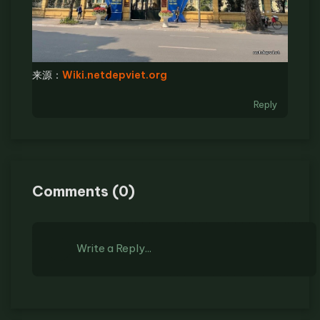
来源：
Wiki.netdepviet.org
Reply
Comments
(
0
)
Write a Reply...