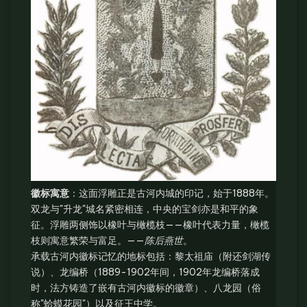
徽标寓意
：这面浮雕正是古河内城的印记，始于1888年。
双龙与"升龙"城名紧密相连，中央的宝剑亦是和平的象
征。浮雕两侧饰以橡叶与橄榄枝——橡叶代表力量，橄榄
枝则寓意繁荣与富足。——
陈后燕世
。
承载古河内徽标记忆的地标包括：黎太祖庙（附还剑湖传
说）、龙编桥（1889-1902年间，1902年龙编桥落成
时，法方铸造了嵌有古河内徽标的徽章）、八龙园（俗
称"蛤蟆花园"）以及征王中学。