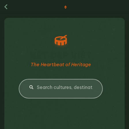
NÉT ĐẸP VIỆT
The Heartbeat of Heritage