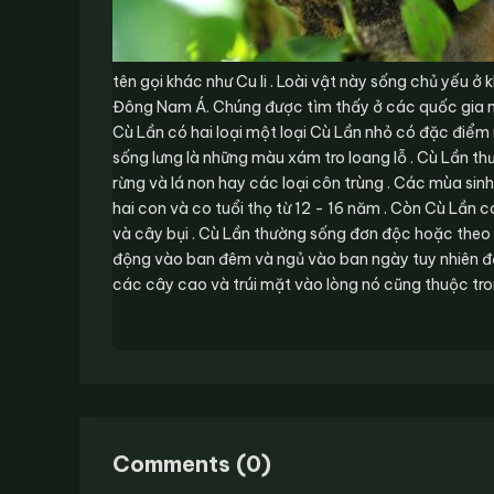
tên gọi khác như Cu li . Loài vật này sống chủ yếu 
Đông Nam Á. Chúng được tìm thấy ở các quốc gia 
Cù Lần có hai loại một loại Cù Lần nhỏ có đặc điểm
sống lưng là những màu xám tro loang lỗ . Cù Lần t
rừng và lá non hay các loại côn trùng . Các mùa sinh
hai con và co tuổi thọ từ 12 - 16 năm . Còn Cù Lần có
và cây bụi . Cù Lần thường sống đơn độc hoặc theo
động vào ban đêm và ngủ vào ban ngày tuy nhiên đặ
các cây cao và trúi mặt vào lòng nó cũng thuộc tr
Comments
(
0
)