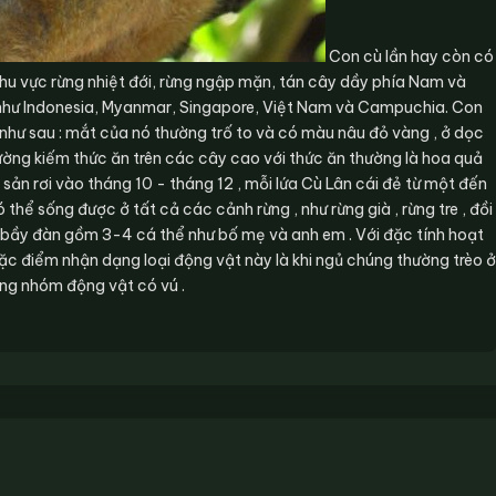
Con cù lần hay còn có
ở khu vực rừng nhiệt đới, rừng ngập mặn, tán cây dầy phía Nam và
như Indonesia, Myanmar, Singapore, Việt Nam và Campuchia. Con
 như sau : mắt của nó thường trố to và có màu nâu đỏ vàng , ở dọc
hường kiếm thức ăn trên các cây cao với thức ăn thường là hoa quả
 sản rơi vào tháng 10 - tháng 12 , mỗi lứa Cù Lân cái đẻ từ một đến
 thể sống được ở tất cả các cảnh rừng , như rừng già , rừng tre , đồi
 bầy đàn gồm 3-4 cá thể như bố mẹ và anh em . Với đặc tính hoạt
c điểm nhận dạng loại động vật này là khi ngủ chúng thường trèo ở
ong nhóm động vật có vú .
Reply