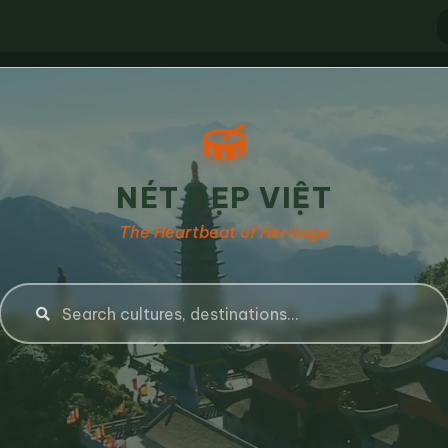
NÉT ĐẸP VIỆT
The Heartbeat of Heritage