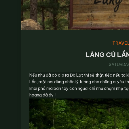
TRAVEL
LÀNG CÙ LẦN
SATURDAY,
Nếu như đã có dịp ra Đà Lạt thì sẽ thật tiếc nếu ta
Lần, một nơi dừng chân lý tưởng cho những ai yêu 
khai phá mà bàn tay con người chỉ như chạm nhẹ tạo 
hoang dã ấy !