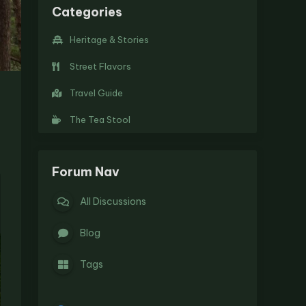
Categories
Heritage & Stories
Street Flavors
Travel Guide
The Tea Stool
Forum Nav
All Discussions
Blog
Tags