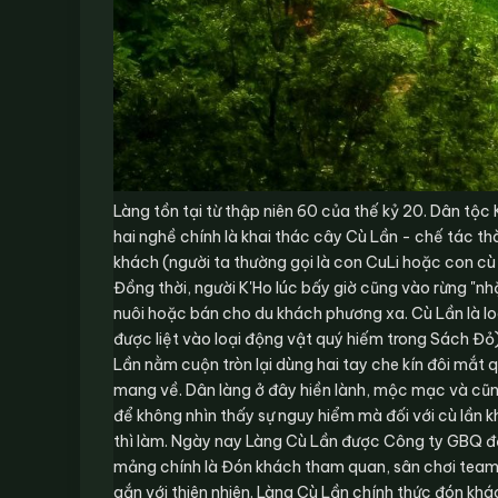
Làng tồn tại từ thập niên 60 của thế kỷ 20. Dân tộc
hai nghề chính là khai thác cây Cù Lần - chế tác 
khách (người ta thường gọi là con CuLi hoặc con c
Đồng thời, người K'Ho lúc bấy giờ cũng vào rừng "n
nuôi hoặc bán cho du khách phương xa. Cù Lần là lo
được liệt vào loại động vật quý hiếm trong Sách Đỏ).
Lần nằm cuộn tròn lại dùng hai tay che kín đôi mắt q
mang về. Dân làng ở đây hiền lành, mộc mạc và cũng
để không nhìn thấy sự nguy hiểm mà đối với cù lần k
thì làm. Ngày nay Làng Cù Lần được Công ty GBQ đầu
mảng chính là Đón khách tham quan, sân chơi teambu
gắn với thiên nhiên. Làng Cù Lần chính thức đón khá