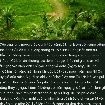
 K'Ho của làng ngoài việc canh tác, săn bắt, hái lượm còn sống bằng
thành con Cù Lần trừu tượng mang ra Hồ Xuân Hương bán cho du
ù lần có bộ lông màu vàng có tác dụng y học trong việc cầm máu).
hặt" con Cù Lần dễ thương, có đôi mắt đẹp nhất thế gian đem về
ài động vật hiền lành chủ yếu sống về đêm. (Ngày nay, Cù Lần
 Cù lần nổi tiếng hiền lành, khi gặp bất kỳ sự nguy hiểm nào thì Cù
uý giá của mình. Người ta chỉ việc "nhặt" lấy con Cù Lần bỏ vào gùi
 rất cù lần dí dỏm nói rằng khi gặp nguy hiểm, Cù Lần che mắt lại
hông thấy sự nguy hiểm là không có hiểm nguy gì cả, ai muốn làm gì
 tư tôn tạo đưa vào khai thác du lịch. Làng Cù Lần phục vụ 5
ilding, căm trại, nghỉ dưỡng, nhà hàng và nhiều dịch vụ tuyệt vời
ch vào giữa năm 2011 và lập tức trở thành sự kiện đẹp ngay trong