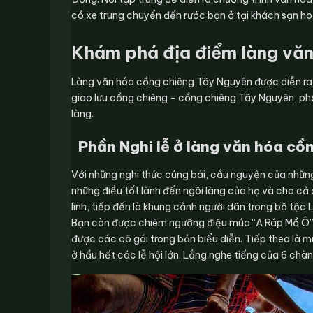
có xe trung chuyển đến rước bạn ở tại khách sạn h
Khám phá địa điểm làng văn
Làng văn hóa cồng chiêng Tây Nguyên được diễn ra 
giao lưu cồng chiêng - cồng chiêng Tây Nguyên, phầ
làng.
Phần Nghi lễ ở làng văn hóa cồ
Với những nghi thức cúng bái, cầu nguyện của nhữn
những điều tốt lành đến ngôi làng của họ và cho cả 
linh, tiếp đến là khung cảnh người dân trong bộ tộ
Bạn còn được chiêm ngưỡng điệu múa “A Ráp Mồ Ô” 
được các cô gái trong bản biểu diễn. Tiếp theo là 
ở hầu hết các lễ hội lớn. Lắng nghe tiếng của 6 chàn