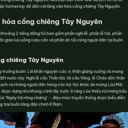
oặc homestay để đến với làng văn hóa cồng chiêng Tây Nguyên.
 hóa cồng chiêng Tây Nguyên
khoảng 2 tiếng đồng hồ bao gồm phần nghi lễ, phần lễ hội, phần
n giao lưu uống rượu cần và phần ăn tối cùng người dân tại buôn
ng chiêng Tây Nguyên
g trưởng buôn. Lời khấn nguyện các vị thần giáng xuống và mang
đất nước này. Nghi lễ cầu Thần lửa, lời cầu Yàng, lễ Chào đón thần
c Lạch và những người dân trong các bộ tộc khác ăn mừng Lúa Mới.
được dựng như khung cảnh lấy nước ở rừng của thiếu nữ mang bầu
múa “Ngày hội rông chiêng” - điệu múa truyền thống được biểu diễn
g trai buôn làng đàn chinh K'Ram.