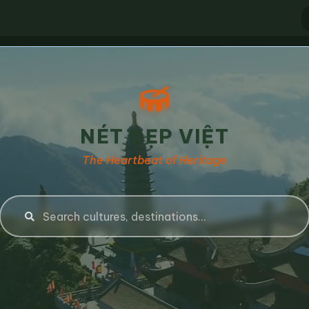
NÉT ĐẸP VIỆT
The Heartbeat of Heritage