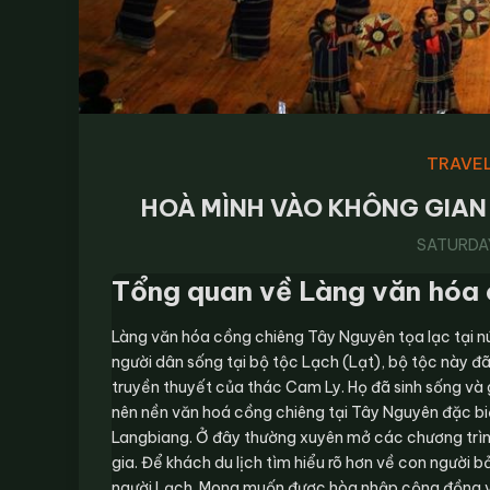
TRAVEL
HOÀ MÌNH VÀO KHÔNG GIAN
SATURDAY,
Tổng quan về Làng văn hóa
Làng văn hóa cồng chiêng Tây Nguyên tọa lạc tại nú
người dân sống tại bộ tộc Lạch (Lạt), bộ tộc này đ
truyền thuyết của thác Cam Ly. Họ đã sinh sống và
nên nền văn hoá cồng chiêng tại Tây Nguyên đặc biệ
Langbiang. Ở đây thường xuyên mở các chương trình
gia. Để khách du lịch tìm hiểu rõ hơn về con người 
người Lạch. Mong muốn được hòa nhập cộng đồng v