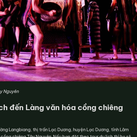
ây Nguyên
ch đến Làng văn hóa cồng chiêng
ường Langbiang, thị trấn Lạc Dương, huyện Lạc Dương, tỉnh Lâm
 cồng chiêng Tây Nguyên. Nếu bạn đặt theo tour du lịch thì họ sẽ