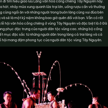
 đi tìm hiểu giao lưu Làng văn hóa cồng chiêng Tây Nguyên này.
ca hát, nhảy múa xung quanh lửa trại lớn, uống rượu cần và thưởng
ng cùng ngồi ăn với những người trong buôn làng cùng vui đùa bên
 và sẽ là một kỷ niệm không bao giờ quên đối với bạn. Vẫn có rất
 lễ hội văn hóa cồng chiêng ở vùng Tây Nguyên và đặc biệt là ở Đà
ang phục đặc trưng của người dân tộc vùng cao, những bộ cồng
ết mục đặc sắc từ những người dân trong làng cả trai làng và cả
 lễ hội mang đậm phong tục của người dân tộc vùng Tây Nguyên.