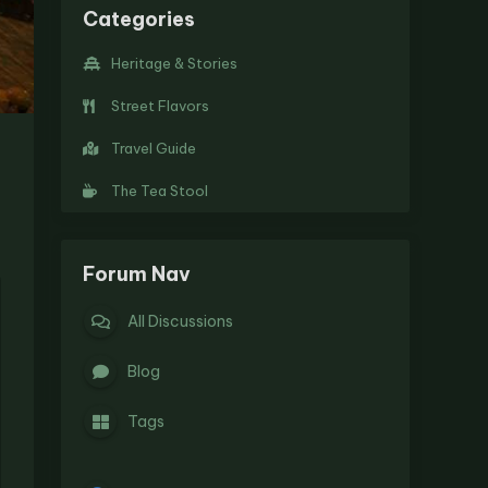
Categories
Heritage & Stories
Street Flavors
Travel Guide
The Tea Stool
Forum Nav
All Discussions
Blog
Tags