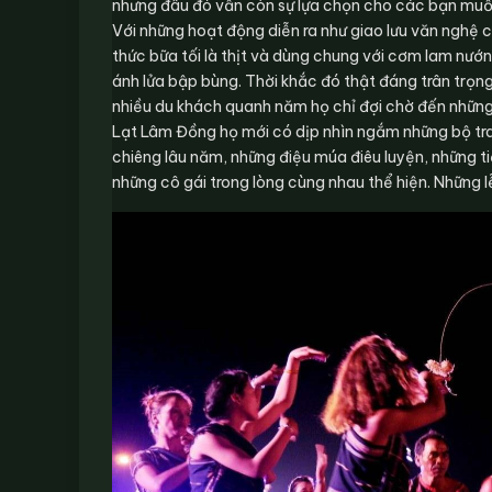
nhưng đâu đó vẫn còn sự lựa chọn cho các bạn muốn
Với những hoạt động diễn ra như giao lưu văn nghệ 
thức bữa tối là thịt và dùng chung với cơm lam nướ
ánh lửa bập bùng. Thời khắc đó thật đáng trân trọng
nhiều du khách quanh năm họ chỉ đợi chờ đến những
Lạt Lâm Đồng họ mới có dịp nhìn ngắm những bộ tr
chiêng lâu năm, những điệu múa điêu luyện, những ti
những cô gái trong lòng cùng nhau thể hiện. Những