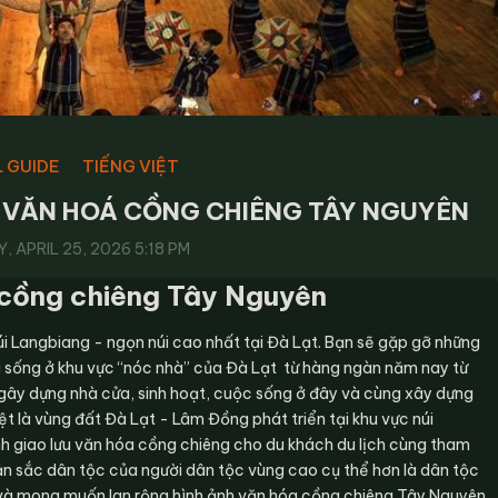
 GUIDE
TIẾNG VIỆT
 VĂN HOÁ CỒNG CHIÊNG TÂY NGUYÊN
 APRIL 25, 2026 5:18 PM
 cồng chiêng Tây Nguyên
i Langbiang - ngọn núi cao nhất tại Đà Lạt. Bạn sẽ gặp gỡ những
ã sống ở khu vực “nóc nhà” của Đà Lạt từ hàng ngàn năm nay từ
 gây dựng nhà cửa, sinh hoạt, cuộc sống ở đây và cùng xây dựng
t là vùng đất Đà Lạt - Lâm Đồng phát triển tại khu vực núi
 giao lưu văn hóa cồng chiêng cho du khách du lịch cùng tham
bản sắc dân tộc của người dân tộc vùng cao cụ thể hơn là dân tộc
à mong muốn lan rộng hình ảnh văn hóa cồng chiêng Tây Nguyên