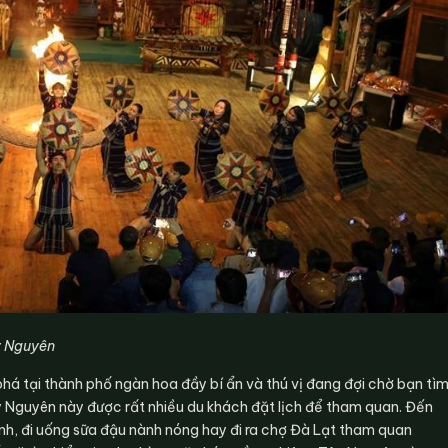
y Nguyên
á tại thành phố ngàn hoa đầy bí ẩn và thú vị đang đợi chờ bạn tì
y Nguyên này được rất nhiều du khách đặt lịch để tham quan. Đến
đình, đi uống sữa đậu nành nóng hay đi ra chợ Đà Lạt tham quan