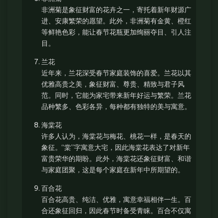
非洲菊是象征财富的花卉之一，寄托着新年财源广
进、安康繁荣的愿望。此外，非洲菊有金黄、橙红
等鲜艳色彩，能让春节花瓶更加绚丽夺目、引人注
目。
兰花
近年来，兰花深受春节家庭装饰的喜爱。兰花以其
优雅高贵之美，象征财富、尊贵、精致与君子风
范。同时，它能为家宅带来新年好运与繁荣。兰花
品种繁多、色彩各异，每种都有独特的美与寓意。
海棠花
许多人认为，海棠花与梅花、桃花一样，是春天的
象征。“棠”字寓意大宅，因此海棠花表达了对新年
富贵荣华的期盼。此外，海棠花还象征财富、和谐
与家庭团聚，这是每个家庭在新年中所期望的。
百合花
百合花高贵、纯洁、优雅，寓意幸福相伴一生。百
合还象征回归，因此春节时备受青睐。百合不仅寓