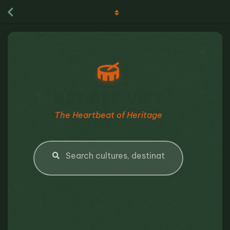
NÉT ĐẸP VIỆT
The Heartbeat of Heritage