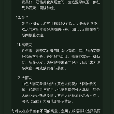
意美好，还能美化家居空间，营造温馨氛围，象征
兄弟团聚、圆满和睦。
剑兰
剑兰花期长，通常可持续10至15天，是表达喜悦、
欢庆与对新年美好期盼的花卉。因此，剑兰在春节
期间极受欢迎。
蔷薇花
近年来，蔷薇花在春节时备受青睐。其小巧的花蕾
环绕长茎生长，色彩鲜艳活泼。蔷薇花寓意生机勃
勃、新芽萌发，为家庭带来新年好运，因此成为许
多家庭不可或缺的春节装饰。
大丽花
白色大丽花象征纯洁；黄色大丽花如太阳神般闪
耀，代表高贵与富贵，也寓意情侣长久幸福；红色
大丽花表达热烈爱情；紫色大丽花象征忠贞不渝；
黑色（深红）大丽花则警示背叛。
每种花在春节都有不同的寓意，您可以根据喜好选择美丽