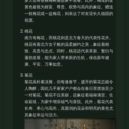
多人会将整株梅树搬进家中迎春。此外，梅花的金
黄色被视为财富、尊贵、权势与高尚的象征。赠送
一枝梅花或一盆梅花，则表达了对友谊长久稳固的
祝愿。
桃花
南方有梅花，而桃花则是北方春天的代表性花卉。
桃花有着北方女子般的温柔婉约之美，象征着精
致、高贵与忠贞。同时，桃花还代表革新、繁衍与
蓬勃发展，能为家人带来新的生机，保佑新年健
康、平安、万事如意。
菊花
菊花虽朴素淡雅，但每逢春节，盛开的菊花总能令
人陶醉，因此几乎家家户户都会在春日里摆放至少
一对菊花。菊花不仅美丽，还象征着福禄满堂、生
命延续，为家中增添福气与喜悦。此外，菊花代表
长寿、孝心与高尚，其圆润的花朵和明亮的黄色尤
其象征幸运与活力。